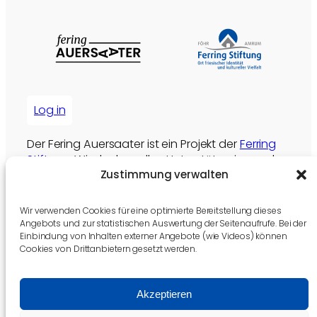
Log in
Der Fering Auersaater ist ein Projekt der
Ferring
Stiftung
. Wir danken allen Unterstützer:innen der
Ferring Stiftung für ihr Engangement. Ohne ihre
Zustimmung verwalten
Unterstützung wären Angebote wie dieses nicht
möglich.
Wir verwenden Cookies für eine optimierte Bereitstellung dieses
Angebots und zur statistischen Auswertung der Seitenaufrufe. Bei der
Die Ferring Stiftung unterstützen
Einbindung von Inhalten externer Angebote (wie Videos) können
Cookies von Drittanbietern gesetzt werden.
Akzeptieren