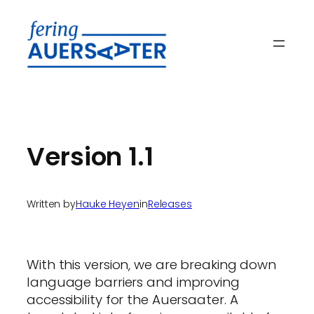
Skip
to
content
Version 1.1
Written by
Hauke Heyen
in
Releases
With this version, we are breaking down
language barriers and improving
accessibility for the Auersaater. A