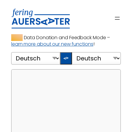
Skip
to
content
NEW:
Data Donation and Feedback Mode –
learn more about our new functions
!
Translate