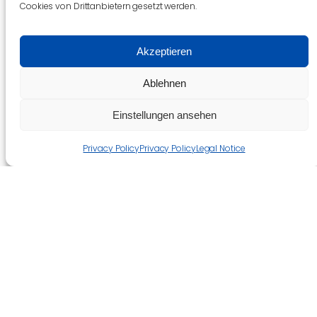
Cookies von Drittanbietern gesetzt werden.
Akzeptieren
Ablehnen
Einstellungen ansehen
Privacy Policy
Privacy Policy
Legal Notice
Log in
Der Fering Auersaater ist ein Projekt der
Ferring
Stiftung
. Wir danken allen Unterstützer:innen der
Ferring Stiftung für ihr Engangement. Ohne ihre
Unterstützung wären Angebote wie dieses nicht
möglich.
Die Ferring Stiftung unterstützen