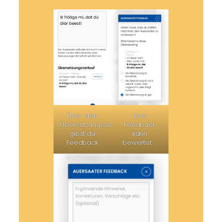
Über den
Das
Übersetzungsverlauf
Feedback
gibst du
kann
Feedback
bewertet …