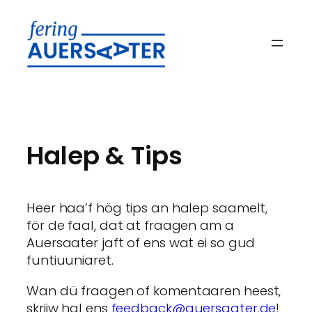
Skip
to
content
Halep & Tips
Heer haa’f hög tips an halep saamelt,
för de faal, dat at fraagen am a
Auersaater jaft of ens wat ei so gud
funtiuuniaret.
Wan dü fraagen of komentaaren heest,
skriiw hal ens
feedback@auersaater.de
!