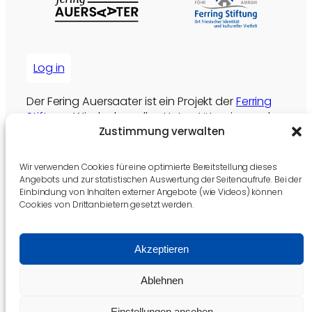
Log in
Der Fering Auersaater ist ein Projekt der
Ferring
Stiftung
. Wir danken allen Unterstützer:innen der
Zustimmung verwalten
Ferring Stiftung für ihr Engangement. Ohne ihre
Unterstützung wären Angebote wie dieses nicht
möglich.
Wir verwenden Cookies für eine optimierte Bereitstellung dieses
Angebots und zur statistischen Auswertung der Seitenaufrufe. Bei der
Die Ferring Stiftung unterstützen
Einbindung von Inhalten externer Angebote (wie Videos) können
Cookies von Drittanbietern gesetzt werden.
Akzeptieren
This project uses the
NLLB (No Language Left
Ablehnen
Behind) model
developed by
Meta
. For more
information, visit the
Meta AI website
Einstellungen ansehen