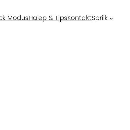
ck Modus
Halep & Tips
Kontakt
Spriik