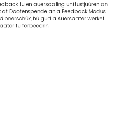
feedback tu en auersaating unftustjüüren an
aut: at Dootenspende an a Feedback Modus.
gud onerschük, hü gud a Auersaater werket
ater tu ferbeedrin.