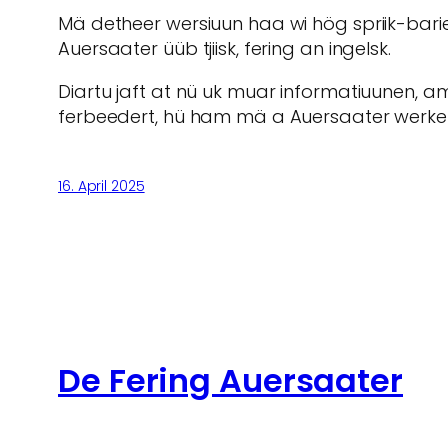
Mä detheer wersiuun haa wi hög spriik-bar
Auersaater üüb tjiisk, fering an ingelsk.
Diartu jaft at nü uk muar informatiuunen, 
ferbeedert, hü ham mä a Auersaater werke
16. April 2025
De Fering Auersaater