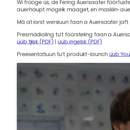
Wi frööge üs, de Fering Auersaater föörtustel
auerhaupt mögelk maaget, en maskiin-auersaa
Mä at iarst wersiuun faan a Auersaater jaft
Presmädialing tu’t föörsteling faan a Auers
üüb tjiisk (PDF)
|
üüb ingelsk (PDF)
Preesentatiuun tu’t produkt-launch
üüb YouT