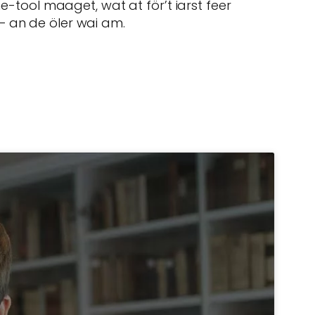
ne-tool maaget, wat at för’t iarst feer
– an de öler wai am.