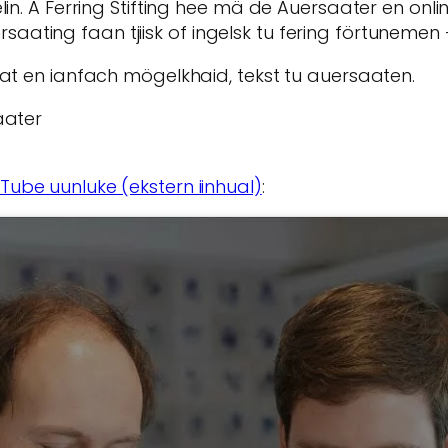
in. A Ferring Stifting hee mä de Auersaater en onli
ting faan tjiisk of ingelsk tu fering förtunemen 
 at en ianfach mögelkhaid, tekst tu auersaaten.
aater
ube uunluke (ekstern iinhual)
: