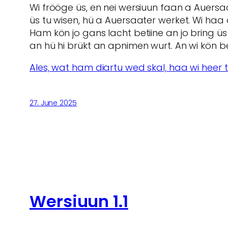
Wi frööge üs, en nei wersiuun faan a Auersa
üs tu wisen, hü a Auersaater werket. Wi ha
Ham kön jo gans lacht betiine an jo bring ü
an hü hi brükt an apnimen wurt. An wi kön 
Ales, wat ham diartu wed skal, haa wi heer
27. June 2025
Wersiuun 1.1