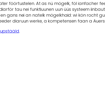
ater föörtustelen. At as nü mögelk, föl ianfacher 
a diarför tau nei funktiuunen uun üüs systeem iinb
s en gans nei an natelk mögelkhaid: wi kön rocht 
beeder diaruun werke, a kompetensen faan a Auersa
 tupstääld
.