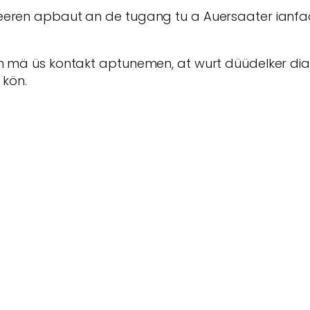
ieeren apbaut an de tugang tu a Auersaater ianfac
am mä üs kontakt aptunemen, at wurt düüdelker dia
 kön.