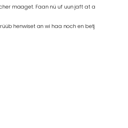
her maaget. Faan nü uf uun jaft at a
rüüb henwiset an wi haa noch en betj